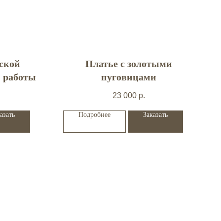
рской
Платье с золотыми
 работы
пуговицами
23 000
р.
азать
Подробнее
Заказать