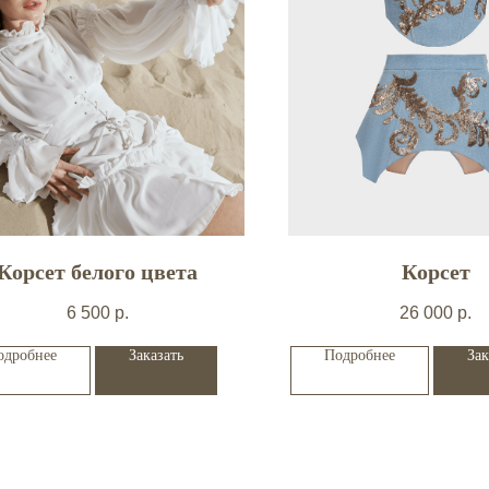
Корсет белого цвета
Корсет
6 500
р.
26 000
р.
одробнее
Заказать
Подробнее
Зак