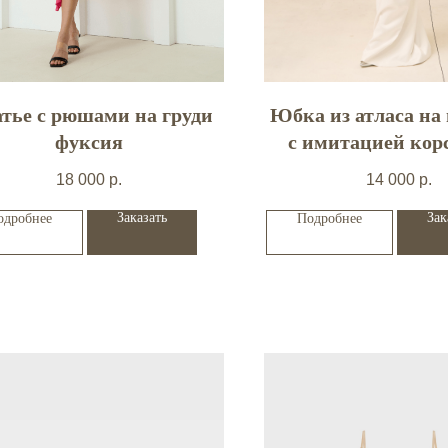
тье с рюшами на груди
Юбка из атласа на
фуксия
с имитацией кор
боковых шв
18 000
р.
14 000
р.
Заказать
Зак
одробнее
Подробнее