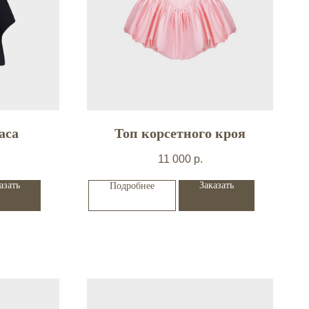
аса
Топ корсетного кроя
11 000
р.
азать
Заказать
Подробнее