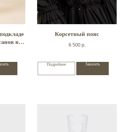
 подкладе
Корсетный пояс
санов в
6 500
р.
ах
азать
Заказать
Подробнее