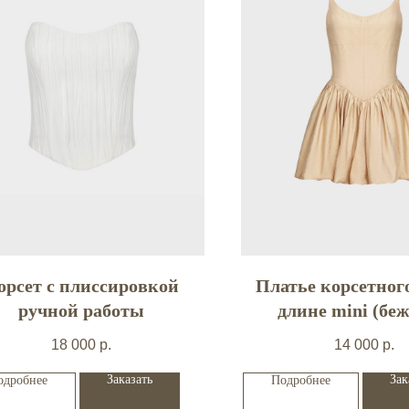
орсет с плиссировкой
Платье корсетног
ручной работы
длине mini (беж
18 000
р.
14 000
р.
Заказать
Зак
одробнее
Подробнее