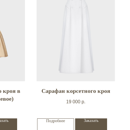
о кроя в
Сарафан корсетного кроя
евое)
19 000
р.
азать
Заказать
Подробнее