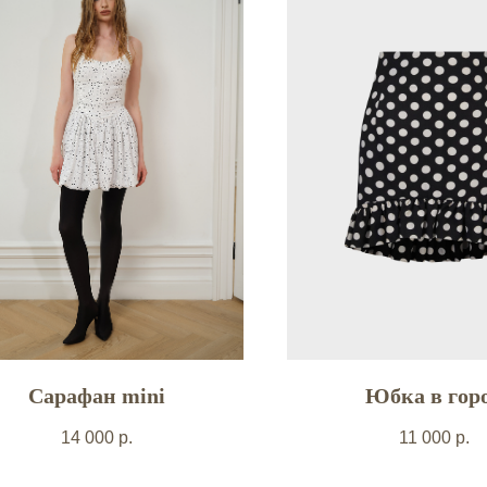
Сарафан mini
Юбка в гор
14 000
р.
11 000
р.